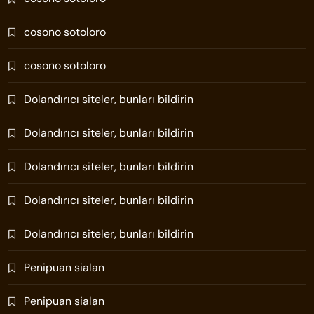
cosono sotoloro
cosono sotoloro
Dolandırıcı siteler, bunları bildirin
Dolandırıcı siteler, bunları bildirin
Dolandırıcı siteler, bunları bildirin
Dolandırıcı siteler, bunları bildirin
Dolandırıcı siteler, bunları bildirin
Penipuan sialan
Penipuan sialan