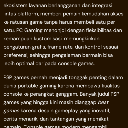
ekosistem layanan berlangganan dan integrasi
lintas platform, memberi pemain kemudahan akses
ke ratusan game tanpa harus membeli satu per
satu. PC Gaming menonjol dengan fleksibilitas dan
kemampuan kustomisasi, memungkinkan
pengaturan grafis, frame rate, dan kontrol sesuai
preferensi, sehingga pengalaman bermain bisa
lebih optimal daripada console games.
PSP games pernah menjadi tonggak penting dalam
dunia portable gaming karena membawa kualitas
console ke perangkat genggam. Banyak judul PSP
games yang hingga kini masih dianggap
best
games
karena desain gameplay yang inovatif,
cerita menarik, dan tantangan yang memikat
pemain. Console games modern mengambil