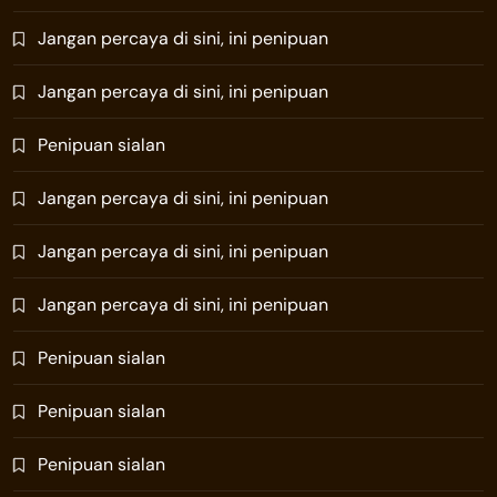
Jangan percaya di sini, ini penipuan
Jangan percaya di sini, ini penipuan
Penipuan sialan
Jangan percaya di sini, ini penipuan
Jangan percaya di sini, ini penipuan
Jangan percaya di sini, ini penipuan
Penipuan sialan
Penipuan sialan
Penipuan sialan