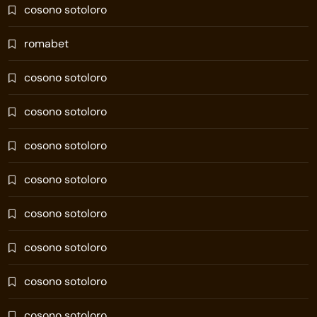
cosono sotoloro
romabet
cosono sotoloro
cosono sotoloro
cosono sotoloro
cosono sotoloro
cosono sotoloro
cosono sotoloro
cosono sotoloro
cosono sotoloro