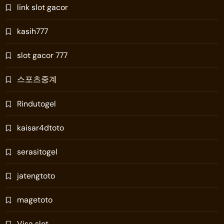
link slot gacor
kasih777
slot gacor 777
스포츠중계
Rindutogel
kaisar4dtoto
serasitogel
jatengtoto
magetoto
Visa slot