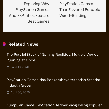
Exploring Why
PlayStation Games
PlayStation Games
That Elevated Portable
And PSP Titles Feature
World-Building
Best Games
Related News
The Parallel Stack of Gaming Realities: Multiple Worlds
Running at Once
June 18, 2026
PlayStation Games dan Pengaruhnya terhadap Standar
Industri Global
April 30, 2026
Kumpulan Game PlayStation Terbaik yang Paling Populer