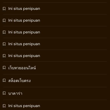
Ini situs penipuan
Ini situs penipuan
Ini situs penipuan
Ini situs penipuan
Ini situs penipuan
เว็บหวยออนไลน์
สล็อตเว็บตรง
บาคาร่า
Ini situs penipuan