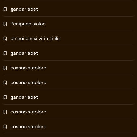
gandariabet
Penipuan sialan
dinimi binisi virin sitilir
gandariabet
cosono sotoloro
cosono sotoloro
gandariabet
cosono sotoloro
cosono sotoloro