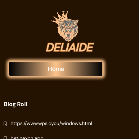
Home
Blog Roll
https://www.wps.cyou/windows.html
betinexch app