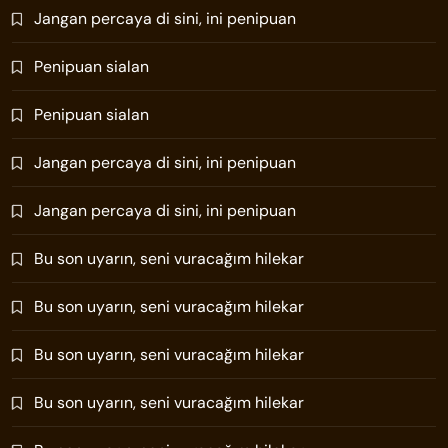
Jangan percaya di sini, ini penipuan
Penipuan sialan
Penipuan sialan
Jangan percaya di sini, ini penipuan
Jangan percaya di sini, ini penipuan
Bu son uyarın, seni vuracağım hilekar
Bu son uyarın, seni vuracağım hilekar
Bu son uyarın, seni vuracağım hilekar
Bu son uyarın, seni vuracağım hilekar