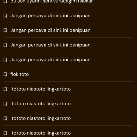
Bu son uyarın, seni vuracağım hilekar
Jangan percaya di sini, ini penipuan
Jangan percaya di sini, ini penipuan
Jangan percaya di sini, ini penipuan
Jangan percaya di sini, ini penipuan
flokitoto
ltdtoto niastoto lingkartoto
ltdtoto niastoto lingkartoto
ltdtoto niastoto lingkartoto
ltdtoto niastoto lingkartoto